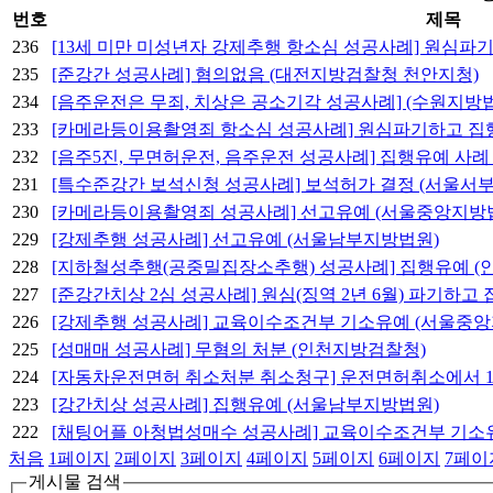
번호
제목
236
[13세 미만 미성년자 강제추행 항소심 성공사례] 원심파
235
[준강간 성공사례] 혐의없음 (대전지방검찰청 천안지청)
234
[음주운전은 무죄, 치상은 공소기각 성공사례] (수원지방
233
[카메라등이용촬영죄 항소심 성공사례] 원심파기하고 집
232
[음주5진, 무면허운전, 음주운전 성공사례] 집행유예 사례
231
[특수준강간 보석신청 성공사례] 보석허가 결정 (서울서
230
[카메라등이용촬영죄 성공사례] 선고유예 (서울중앙지방
229
[강제추행 성공사례] 선고유예 (서울남부지방법원)
228
[지하철성추행(공중밀집장소추행) 성공사례] 집행유예 (
227
[준강간치상 2심 성공사례] 원심(징역 2년 6월) 파기하고
226
[강제추행 성공사례] 교육이수조건부 기소유예 (서울중
225
[성매매 성공사례] 무혐의 처분 (인천지방검찰청)
224
[자동차운전면허 취소처분 취소청구] 운전면허취소에서 1
223
[강간치상 성공사례] 집행유예 (서울남부지방법원)
222
[채팅어플 아청법성매수 성공사례] 교육이수조건부 기소
처음
1
페이지
2
페이지
3
페이지
4
페이지
5
페이지
6
페이지
7
페이
게시물 검색