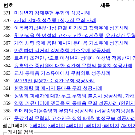
번호
제목
371
미성년자 강제추행 무혐의 성공사례
370
2건의 지하철성추행 1심, 2심 무죄 사례
369
아동복지법위반 1심 판결 파기하고 집행유예 성공사례
368
첫 만남을 한 여성의 고소로 인한 강제추행, 유사강간 무
367
​게임 채팅 중에 음란 메시지 통매음 기소유예 성공사례
366
​만취하여 길거리 강제추행 기소유예 성공사례
365
​트위터 조건만남으로 미성년자 성매매 아청법 적용받지 
364
유흥업소 종업원에 대한 강간죄 무혐의 불송치 성공사례
363
교사 통매음 기소유예에서 무혐의로 성공사례
362
약 7년전 발생한 준강간 무죄 성공사례
361
랜덤채팅 앱 메시지 통매음 무죄 성공사례
360
성범죄 피해자에 대한 무고 무혐의 불송치 성공사례, 가
359
익명 커뮤니티에 댓글을 단 통매음 무죄 성공사례 (인천
358
카메라등이용촬영죄 무혐의 성공사례 (서울중앙지방검찰
357
준강간죄 무혐의, 고소인은 징역 8개월 법정구속 성공사
열린
1
페이지
2
페이지
3
페이지
4
페이지
5
페이지
6
페이지
7
페이
게시물 검색